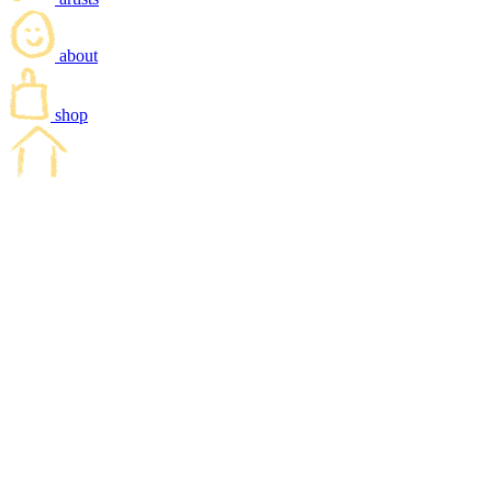
about
shop