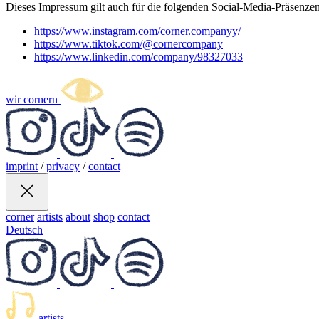
Dieses Impressum gilt auch für die folgenden Social-Media-Präsenzen
https://www.instagram.com/corner.companyy/
https://www.tiktok.com/@cornercompany
https://www.linkedin.com/company/98327033
wir cornern
imprint
/
privacy
/
contact
corner
artists
about
shop
contact
Deutsch
artists