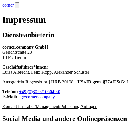
corner
Impressum
Diensteanbieterin
corner.company GmbH
Gerichtstraße 23
13347 Berlin
Geschäftsführer*innen:
Luisa Albrecht, Felix Kopp, Alexander Schuster
Amtsgericht Regensburg || HRB 20198 ||
USt-ID gem. §27a UStG:
D
Telefon:
+49 (0)30 92106649-0
E-Mail:
hi@corner.company
Kontakt für Label/Management/Publishing Anfragen
Social Media und andere Onlinepräsenzen