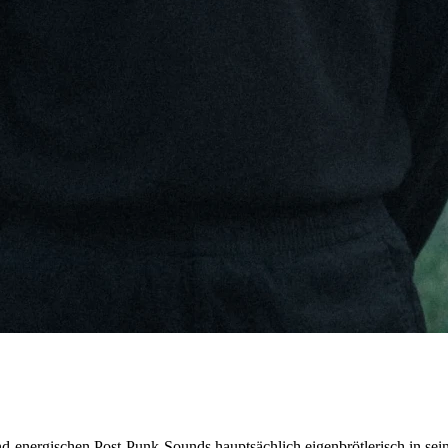
nd-energischen Post-Punk-Sounds hauptsächlich eigenbrötlerisch in se