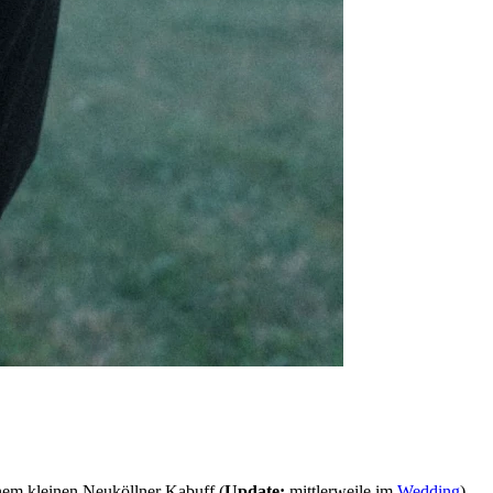
inem kleinen Neuköllner Kabuff (
Update:
mittlerweile im
Wedding
).