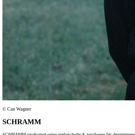
© Can Wagner
SCHRAMM
SCHRAMM
produziert seine melancholisch-tanzbaren bis deprimiere