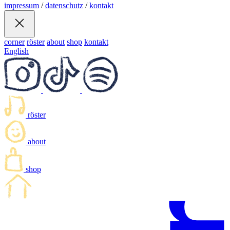
impressum
/
datenschutz
/
kontakt
corner
röster
about
shop
kontakt
English
röster
about
shop