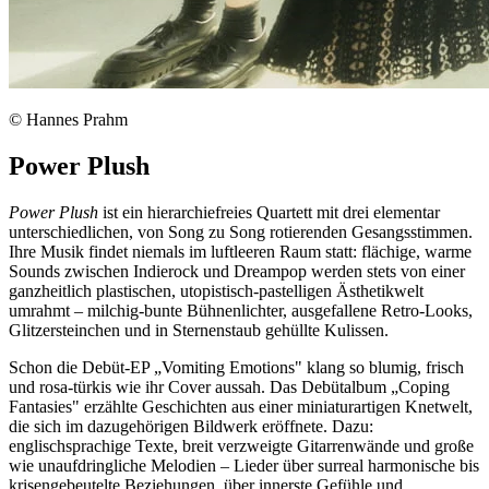
© Hannes Prahm
Power Plush
Power Plush
ist ein hierarchiefreies Quartett mit drei elementar
unterschiedlichen, von Song zu Song rotierenden Gesangsstimmen.
Ihre Musik findet niemals im luftleeren Raum statt: flächige, warme
Sounds zwischen Indierock und Dreampop werden stets von einer
ganzheitlich plastischen, utopistisch-pastelligen Ästhetikwelt
umrahmt – milchig-bunte Bühnenlichter, ausgefallene Retro-Looks,
Glitzersteinchen und in Sternenstaub gehüllte Kulissen.
Schon die Debüt-EP „Vomiting Emotions" klang so blumig, frisch
und rosa-türkis wie ihr Cover aussah. Das Debütalbum „Coping
Fantasies" erzählte Geschichten aus einer miniaturartigen Knetwelt,
die sich im dazugehörigen Bildwerk eröffnete. Dazu:
englischsprachige Texte, breit verzweigte Gitarrenwände und große
wie unaufdringliche Melodien – Lieder über surreal harmonische bis
krisengebeutelte Beziehungen, über innerste Gefühle und