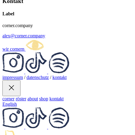
Kontakt
Label
corner.company
alex@corner.company
wir cornern
impressum
/
datenschutz
/
kontakt
corner
röster
about
shop
kontakt
English