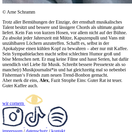
© Arne Schramm
Trotz aller Bemühungen der Einzige, der ernsthaft musikalisches
Talent besitzt und bessere und lässigere Chords als ultimate.guitar
liefert. Kein Fan von kurzen Hosen, vor allem nicht auf der Bühne.
Zu absolut jeder Jahreszeit mit Mütze, Kapuzenpulli und Vans mit
unzählbaren Löchern anzutreffen. Schafft es, selbst in der
Apokalypse einen kühlen Kopf zu bewahren – aber nur mit Kaffee.
Sein Sympathielachen macht selbst schlechten Humor groß und
böse Menschen nett. Er mag keine Filme und hasst Serien, hat dafür
unendlich viel Liebe für Musik. Schreibt bessere Pressetexte als so
manche(r) Musikjournalist*in und hat gleichzeitig mal so nebenbei
Fisherman‘s Friends zum neuen Trend-Bonbon gemacht.
Aber merk dir eins,
Alex
, Fazit Strophe Eins: Guter Rat ist teuer.
Guter Kaffee auch.
wir cornern
impressum
/
datenschutz
/
kontakt